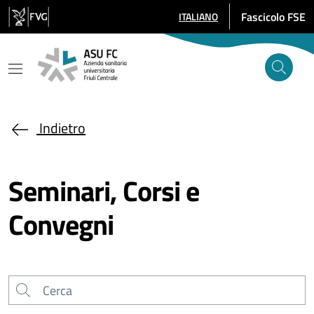
Salta al contenuto principale
Fascicolo FSE
ITALIANO
SELEZIONE LINGUA: LINGUA SE
Indietro
Seminari, Corsi e
Convegni
Cerca