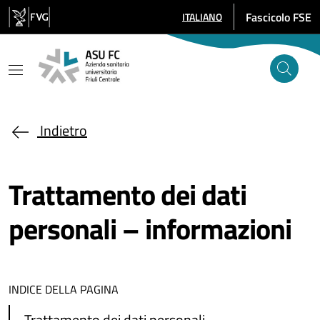
Salta al contenuto principale
Fascicolo FSE
ITALIANO
SELEZIONE LINGUA: LINGUA SE
Indietro
Trattamento dei dati
personali – informazioni
INDICE DELLA PAGINA
Trattamento dei dati personali