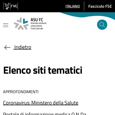
Salta al contenuto principale
Fascicolo FSE
ITALIANO
SELEZIONE LINGUA: LINGUA SE
Indietro
Elenco siti tematici
APPROFONDIMENTI
Coronavirus: Ministero della Salute
Portale di informazione medica O.N.Da