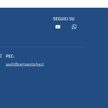
SEGUICI SU
Youtube
Whatsapp
PEC:
asufc@certsanita.fvg.it