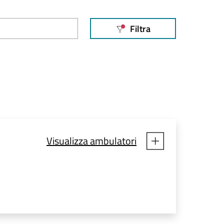
Filtra
Filtri applicati
Visualizza ambulatori