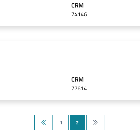
CRM
74146
CRM
77614
1
2
Prima pagina
Ultima pagina