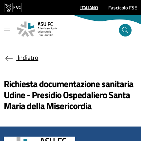
Salta al contenuto principale
Fascicolo FSE
ITALIANO
SELEZIONE LINGUA: LINGUA SE
Indietro
Richiesta documentazione sanitaria
Udine - Presidio Ospedaliero Santa
Maria della Misericordia