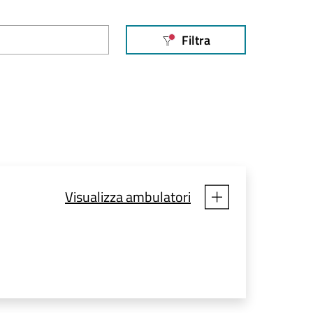
Filtra
Filtri applicati
Visualizza ambulatori