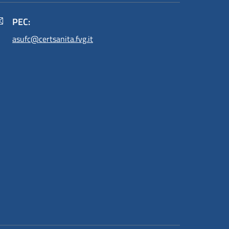
PEC:
asufc@certsanita.fvg.it