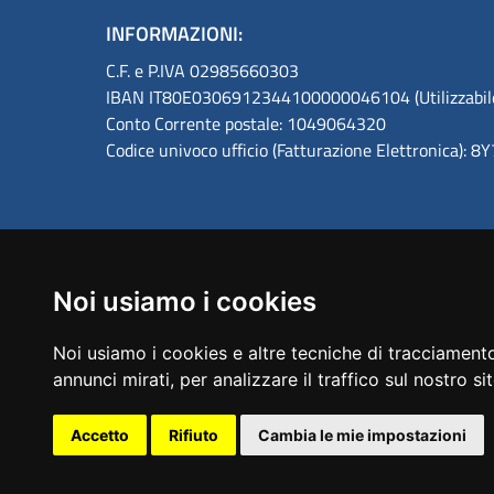
INFORMAZIONI:
C.F. e P.IVA 02985660303
IBAN IT80E0306912344100000046104 (Utilizzabile s
Conto Corrente postale: 1049064320
Codice univoco ufficio (Fatturazione Elettronica): 
Noi usiamo i cookies
Amministrazione trasparente
Noi usiamo i cookies e altre tecniche di tracciamento
annunci mirati, per analizzare il traffico sul nostro si
Accetto
Rifiuto
Cambia le mie impostazioni
Sezione Link Utili
Guida al sito
Privacy
Note Legali
Responsabi