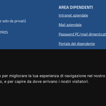
AREA DIPENDENTI
Intranet aziendale
olo da privati)
Mail aziendale
8Y7R0S
Password PC/mail dimentica
Portale del dipendente
 per migliorare la tua esperienza di navigazione nel nostro 
to, e per capire da dove arrivano i nostri visitatori.
le del sito
Elenco siti tematici
Dichiarazione di accessibilità