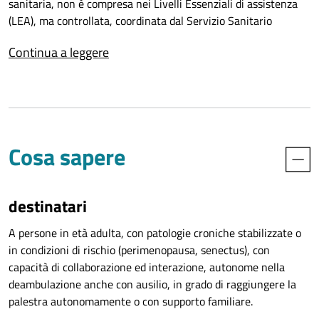
sanitaria, non è compresa nei Livelli Essenziali di assistenza
(LEA), ma controllata, coordinata dal Servizio Sanitario
Regionale.
Continua a leggere
L’attività è specifica per patologia, continuativa e di gruppo. Si
tratta di una serie di esercizi fisici ben definiti, sotto la guida
di personale esperto, che mirano a migliorare lo stato fisico
generale (tono muscolare, movimenti articolari, resistenza alla
fatica) e contenere la progressione di alcune patologie
Cosa sapere
invalidanti e consentire il miglioramento della qualità della
vita.
destinatari
A persone in età adulta, con patologie croniche stabilizzate o
in condizioni di rischio (perimenopausa, senectus), con
capacità di collaborazione ed interazione, autonome nella
deambulazione anche con ausilio, in grado di raggiungere la
palestra autonomamente o con supporto familiare.