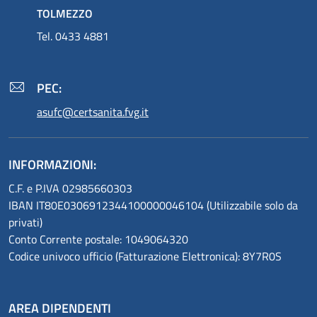
TOLMEZZO
Tel. 0433 4881
PEC:
asufc@certsanita.fvg.it
INFORMAZIONI:
C.F. e P.IVA 02985660303
IBAN IT80E0306912344100000046104 (Utilizzabile solo da
privati)
Conto Corrente postale: 1049064320
Codice univoco ufficio (Fatturazione Elettronica): 8Y7R0S
AREA DIPENDENTI