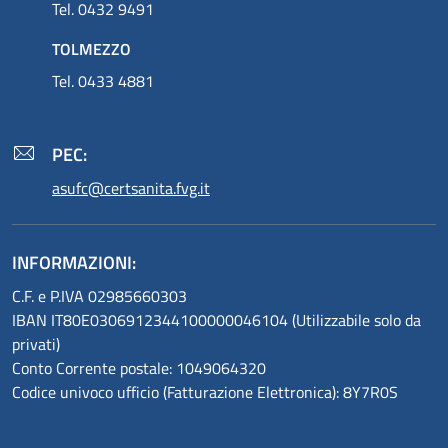
Tel. 0432 9491
TOLMEZZO
Tel. 0433 4881
PEC:
asufc@certsanita.fvg.it
INFORMAZIONI:
C.F. e P.IVA 02985660303
IBAN IT80E0306912344100000046104 (Utilizzabile solo da
privati)
Conto Corrente postale: 1049064320
Codice univoco ufficio (Fatturazione Elettronica): 8Y7R0S