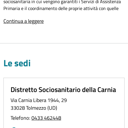
sociosanitaria in cui vengono garantiti i Servizi di Assistenza
Primaria e il coordinamento delle proprie attività con quelle
dei Dipartimenti\Servizi Ospedalieri e Territoriali nonché delle
Continua a leggere
Strutture Territoriali trasversali a più Distretti. Ciò viene
garantito attraverso la condivisione di percorsi strutturati tra
territorio e ospedale che garantiscono una presa in carico
integrata del paziente in ogni setting di cura. Accanto alle
funzioni di committenza, controllo e produzione, infatti, il
Distretto assicura anche la presa in carico integrata
Le sedi
attraverso l'assistenza sanitaria di base, integrativa, protesica
e sociosanitaria domiciliare e territoriale.
Distretto Sociosanitario della Carnia
Via Carnia Libera 1944, 29
33028 Tolmezzo (UD)
Telefono:
0433 462448