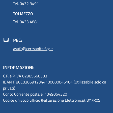
Tel. 0432 9491
TOLMEZZO
Tel. 0433 4881
PEC:
asufc@certsanita.fvg.it
INFORMAZIONI:
C.F. e P.IVA 02985660303
IBAN IT80E0306912344100000046104 (Utilizzabile solo da
privati)
Conto Corrente postale: 1049064320
Codice univoco ufficio (Fatturazione Elettronica): 8Y7R0S