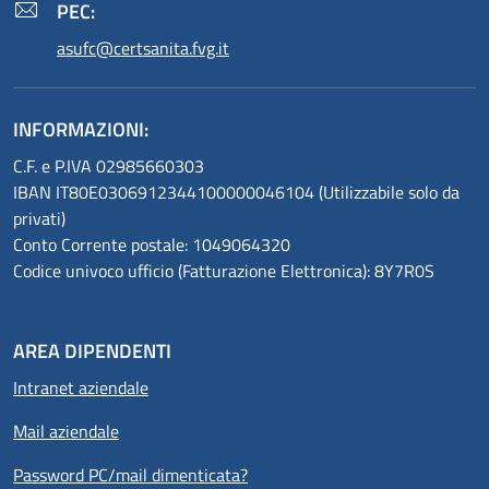
PEC:
asufc@certsanita.fvg.it
INFORMAZIONI:
C.F. e P.IVA 02985660303
IBAN IT80E0306912344100000046104 (Utilizzabile solo da
privati)
Conto Corrente postale: 1049064320
Codice univoco ufficio (Fatturazione Elettronica): 8Y7R0S
AREA DIPENDENTI
Intranet aziendale
Mail aziendale
Password PC/mail dimenticata?