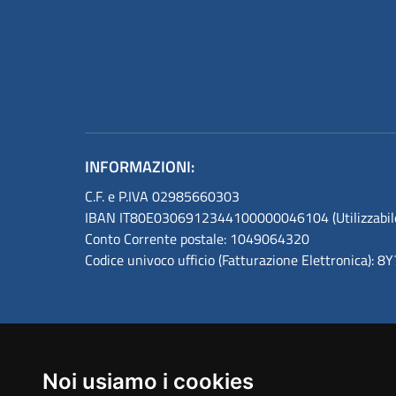
INFORMAZIONI:
C.F. e P.IVA 02985660303
IBAN IT80E0306912344100000046104 (Utilizzabile s
Conto Corrente postale: 1049064320
Codice univoco ufficio (Fatturazione Elettronica): 
Noi usiamo i cookies