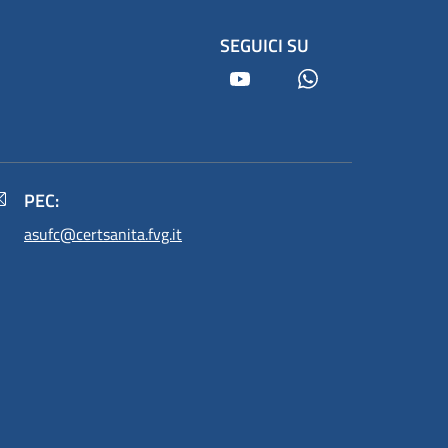
SEGUICI SU
Youtube
Whatsapp
PEC:
asufc@certsanita.fvg.it