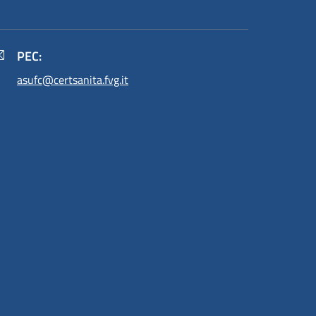
PEC:
asufc@certsanita.fvg.it