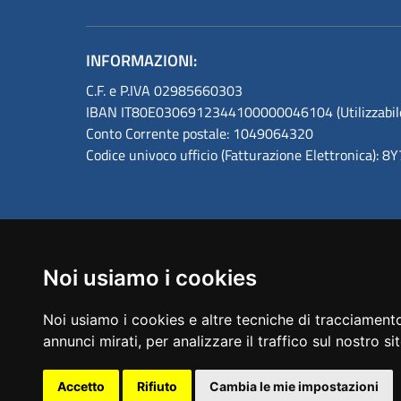
INFORMAZIONI:
C.F. e P.IVA 02985660303
IBAN IT80E0306912344100000046104 (Utilizzabile s
Conto Corrente postale: 1049064320
Codice univoco ufficio (Fatturazione Elettronica): 
Noi usiamo i cookies
Amministrazione trasparente
Noi usiamo i cookies e altre tecniche di tracciamento
annunci mirati, per analizzare il traffico sul nostro si
Accetto
Rifiuto
Cambia le mie impostazioni
Sezione Link Utili