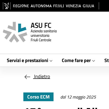
Salta al contenuto principale
Servizi e prestazioni
Come fare per
St
Indietro
Corso ECM
dal 12 maggio 2025