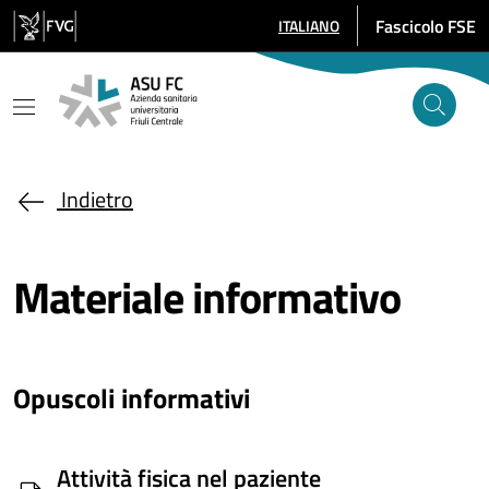
Salta al contenuto principale
Fascicolo FSE
ITALIANO
SELEZIONE LINGUA: LINGUA SE
Indietro
Materiale informativo
Opuscoli informativi
Attività fisica nel paziente