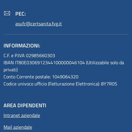
PEC:
asufc@certsanita.fvg.it
INFORMAZIONI:
C.F. e P.IVA 02985660303
IBAN IT80E0306912344100000046104 (Utilizzabile solo da
privati)
Conto Corrente postale: 1049064320
Codice univoco ufficio (Fatturazione Elettronica): 8Y7R0S
AREA DIPENDENTI
Intranet aziendale
Mail aziendale