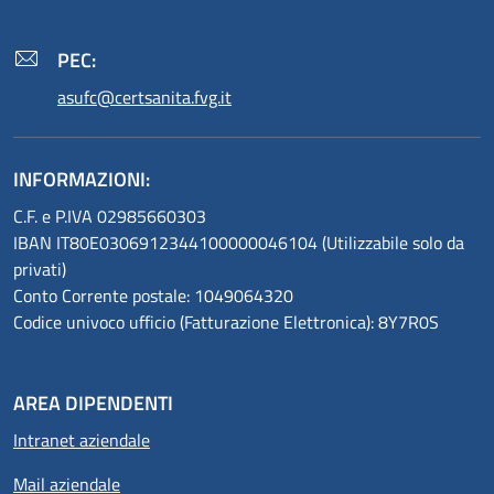
PEC:
asufc@certsanita.fvg.it
INFORMAZIONI:
C.F. e P.IVA 02985660303
IBAN IT80E0306912344100000046104 (Utilizzabile solo da
privati)
Conto Corrente postale: 1049064320
Codice univoco ufficio (Fatturazione Elettronica): 8Y7R0S
AREA DIPENDENTI
Intranet aziendale
Mail aziendale