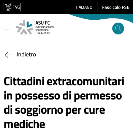
Salta al contenuto principale
Fascicolo FSE
ITALIANO
SELEZIONE LINGUA: LINGUA SE
Indietro
Cittadini extracomunitari
in possesso di permesso
di soggiorno per cure
mediche