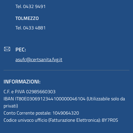
Tel. 0432 9491
TOLMEZZO
Tel. 0433 4881
PEC:
asufc@certsanita.fvg.it
INFORMAZIONI:
C.F. e P.IVA 02985660303
IBAN IT80E0306912344100000046104 (Utilizzabile solo da
privati)
Conto Corrente postale: 1049064320
Codice univoco ufficio (Fatturazione Elettronica): 8Y7R0S