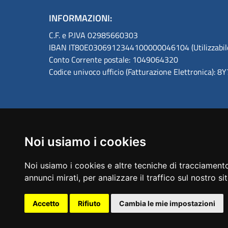
INFORMAZIONI:
C.F. e P.IVA 02985660303
IBAN IT80E0306912344100000046104 (Utilizzabile s
Conto Corrente postale: 1049064320
Codice univoco ufficio (Fatturazione Elettronica): 
Noi usiamo i cookies
Amministrazione trasparente
Noi usiamo i cookies e altre tecniche di tracciamento
annunci mirati, per analizzare il traffico sul nostro si
Accetto
Rifiuto
Cambia le mie impostazioni
Sezione Link Utili
Guida al sito
Privacy
Note Legali
Responsabi