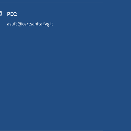
PEC:
asufc@certsanita.fvg.it