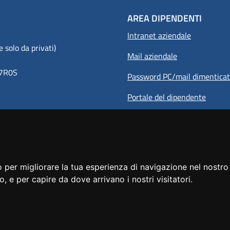
AREA DIPENDENTI
Intranet aziendale
olo da privati)
Mail aziendale
8Y7R0S
Password PC/mail dimentica
Portale del dipendente
 per migliorare la tua esperienza di navigazione nel nostro 
to, e per capire da dove arrivano i nostri visitatori.
le del sito
Elenco siti tematici
Dichiarazione di accessibilità