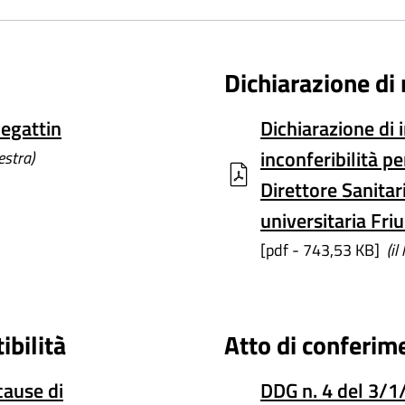
Dichiarazione di 
Regattin
Dichiarazione di 
inconferibilità pe
estra)
Direttore Sanitar
universitaria Friu
[pdf - 743,53 KB]
(il
ibilità
Atto di conferim
cause di
DDG n. 4 del 3/1