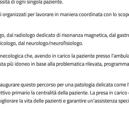
ssità di ogni singola paziente.
isti organizzati per lavorare in maniera coordinata con lo sc
ogo, dal radiologo dedicato di risonanza magnetica, dal gastro
 psicologo, dal neurologo/neurofisiologo.
ginecologica che, avendo in carico la paziente presso l’ambul
alista più idoneo in base alla problematica rilevata, programm
r inaugurare questo percorso per una patologia delicata come
ttivo primario la centralità della paziente. La presa in car
liorare la vita delle pazienti e garantire un’assistenza speci