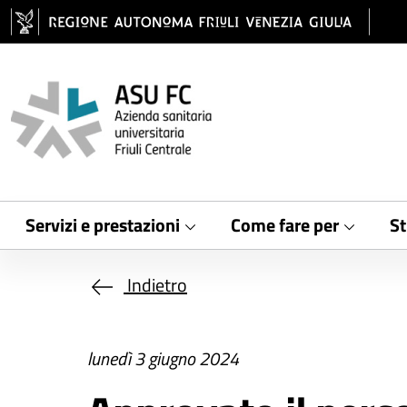
Salta al contenuto principale
Servizi e prestazioni
Come fare per
St
Indietro
lunedì 3 giugno 2024