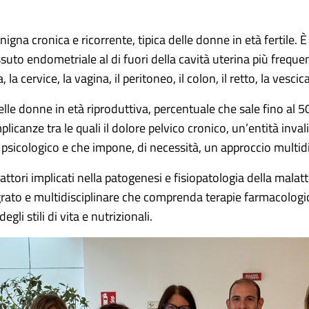
igna cronica e ricorrente, tipica delle donne in età fertile.
suto endometriale al di fuori della cavità uterina più frequen
 cervice, la vagina, il peritoneo, il colon, il retto, la vescica
delle donne in età riproduttiva, percentuale che sale fino al 50
licanze tra le quali il dolore pelvico cronico, un’entità i
le, psicologico e che impone, di necessità, un approccio multi
fattori implicati nella patogenesi e fisiopatologia della malat
ato e multidisciplinare che comprenda terapie farmacologiche,
i stili di vita e nutrizionali.