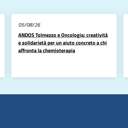
05/08/26
ANDOS Tolmezzo e Oncologia: creatività
e solidarietà per un aiuto concreto a chi
affronta la chemioterapia