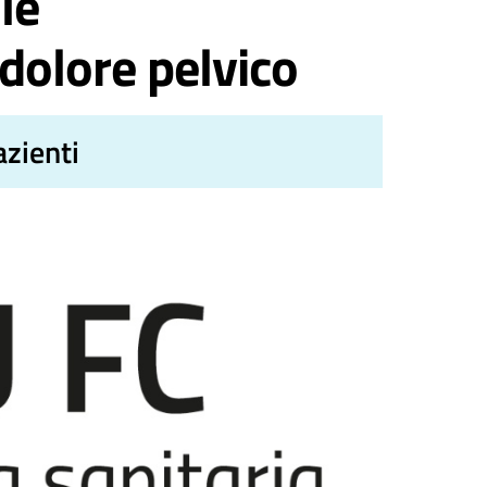
le
 dolore pelvico
azienti