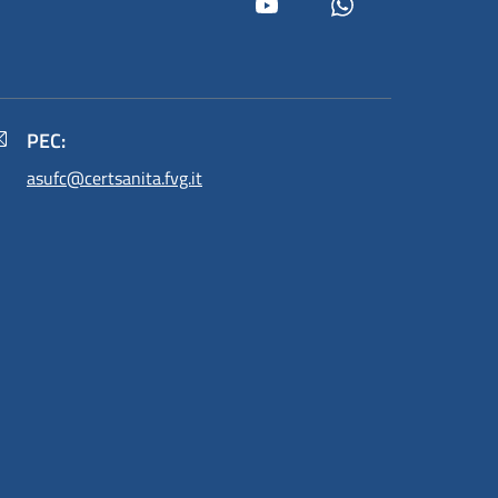
Youtube
Whatsapp
PEC:
asufc@certsanita.fvg.it