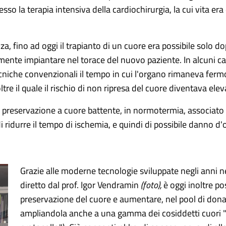
sso la terapia intensiva della cardiochirurgia, la cui vita e
a, fino ad oggi il trapianto di un cuore era possibile solo d
mente impiantare nel torace del nuovo paziente. In alcuni cas
tecniche convenzionali il tempo in cui l'organo rimaneva fer
tre il quale il rischio di non ripresa del cuore diventava ele
i preservazione a cuore battente, in normotermia, associato
idurre il tempo di ischemia, e quindi di possibile danno d'o
Grazie alle moderne tecnologie sviluppate negli anni ne
diretto dal prof. Igor Vendramin
(foto),
è oggi inoltre pos
preservazione del cuore e aumentare, nel pool di donatori
ampliandola anche a una gamma dei cosiddetti cuori "m