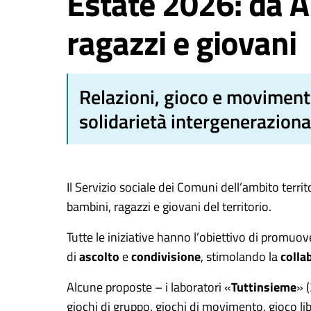
Estate 2026: da A
ragazzi e giovani
Relazioni, gioco e movimento,
solidarietà intergeneraziona
Il Servizio sociale dei Comuni dell’ambito terr
bambini, ragazzi e giovani del territorio.
Tutte le iniziative hanno l’obiettivo di promuo
di
ascolto
e
condivisione
, stimolando la
colla
Alcune proposte – i laboratori «
Tuttinsieme
» 
giochi di gruppo, giochi di movimento, gioco li