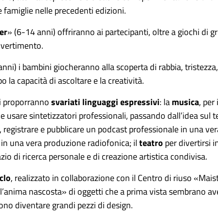
famiglie nelle precedenti edizioni.
er
» (6-14 anni) offriranno ai partecipanti, oltre a giochi di
divertimento.
anni) i bambini giocheranno alla scoperta di rabbia, tristezza
la capacità di ascoltare e la creatività.
nni proporranno
svariati linguaggi espressivi
: la
musica
,
per 
 usare sintetizzatori professionali, passando dall’idea sul te
e, registrare e pubblicare un podcast professionale in una ver
in una vera produzione radiofonica; il
teatro
per divertirsi i
azio di ricerca personale e di creazione artistica condivisa.
iclo
, realizzato in collaborazione con il Centro di riuso «Mai
l’anima nascosta» di oggetti che a prima vista sembrano ave
sono diventare grandi pezzi di design.