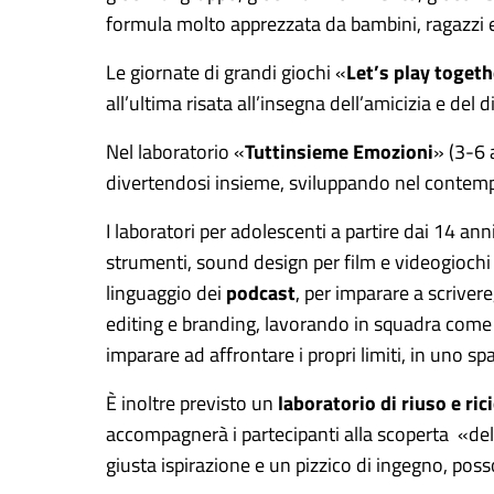
formula molto apprezzata da bambini, ragazzi e 
Le giornate di grandi giochi «
Let’s play togeth
all’ultima risata all’insegna dell’amicizia e del 
Nel laboratorio «
Tuttinsieme Emozioni
» (3-6 
divertendosi insieme, sviluppando nel contempo 
I laboratori per adolescenti a partire dai 14 a
strumenti, sound design per film e videogiochi e
linguaggio dei
podcast
, per imparare a scriver
editing e branding, lavorando in squadra come 
imparare ad affrontare i propri limiti, in uno sp
È inoltre previsto un
laboratorio di riuso e ric
accompagnerà i partecipanti alla scoperta «del
giusta ispirazione e un pizzico di ingegno, pos