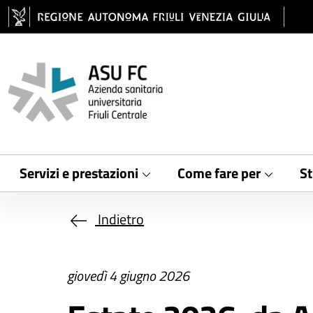
Salta al contenuto principale
Servizi e prestazioni
Come fare per
St
Indietro
giovedì 4 giugno 2026