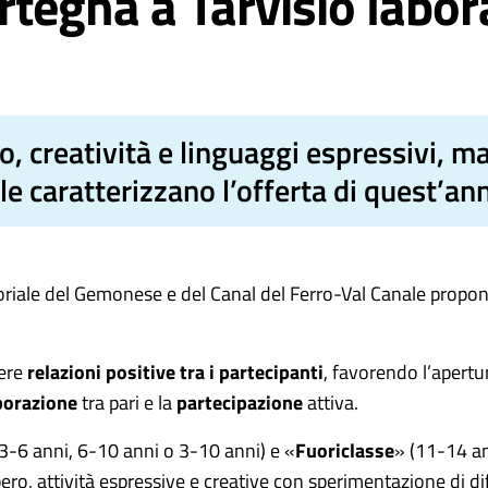
rtegna a Tarvisio labor
 creatività e linguaggi espressivi, ma 
le caratterizzano l’offerta di quest’an
itoriale del Gemonese e del Canal del Ferro-Val Canale propo
vere
relazioni positive tra i partecipanti
, favorendo l’apertura
borazione
tra pari e la
partecipazione
attiva.
(3-6 anni, 6-10 anni o 3-10 anni) e «
Fuoriclasse
» (11-14 an
bero, attività espressive e creative con sperimentazione di d