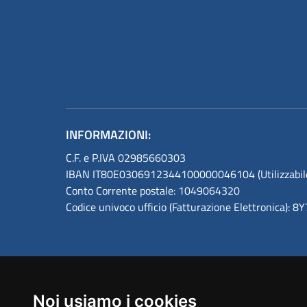
INFORMAZIONI:
C.F. e P.IVA 02985660303
IBAN IT80E0306912344100000046104 (Utilizzabile s
Conto Corrente postale: 1049064320
Codice univoco ufficio (Fatturazione Elettronica): 
Noi usiamo i cookies