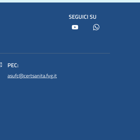
SEGUICI SU
Youtube
Whatsapp
PEC:
asufc@certsanita.fvg.it