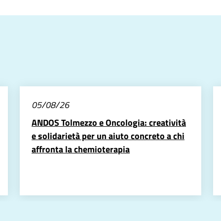
05/08/26
ANDOS Tolmezzo e Oncologia: creatività
e solidarietà per un aiuto concreto a chi
affronta la chemioterapia