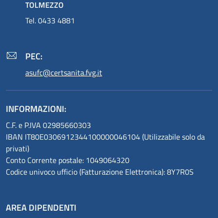
TOLMEZZO
Tel. 0433 4881
PEC:
asufc@certsanita.fvg.it
INFORMAZIONI:
C.F. e P.IVA 02985660303
IBAN IT80E0306912344100000046104 (Utilizzabile solo da
privati)
Conto Corrente postale: 1049064320
Codice univoco ufficio (Fatturazione Elettronica): 8Y7R0S
AREA DIPENDENTI