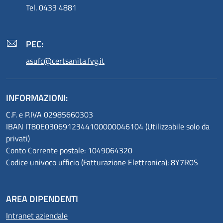
Tel. 0433 4881
PEC:
asufc@certsanita.fvg.it
INFORMAZIONI:
C.F. e P.IVA 02985660303
IBAN IT80E0306912344100000046104 (Utilizzabile solo da
privati)
Conto Corrente postale: 1049064320
Codice univoco ufficio (Fatturazione Elettronica): 8Y7R0S
AREA DIPENDENTI
Intranet aziendale