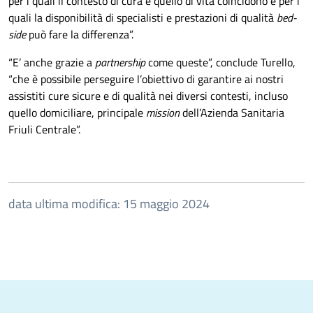
per i quali il contesto di cura e quello di vita coincidono e per i
quali la disponibilità di specialisti e prestazioni di qualità
bed-
side
può fare la differenza”.
“E’ anche grazie a
partnership
come queste”, conclude Turello,
“che è possibile perseguire l’obiettivo di garantire ai nostri
assistiti cure sicure e di qualità nei diversi contesti, incluso
quello domiciliare, principale
mission
dell’Azienda Sanitaria
Friuli Centrale”.
data ultima modifica: 15 maggio 2024