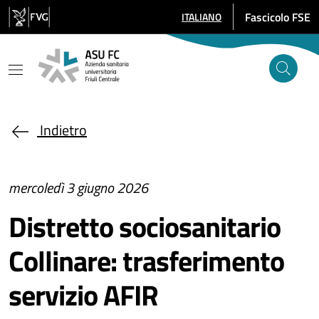
Salta al contenuto principale
Fascicolo FSE
ITALIANO
SELEZIONE LINGUA: LINGUA SE
Indietro
mercoledì 3 giugno 2026
Distretto sociosanitario
Collinare: trasferimento
servizio AFIR