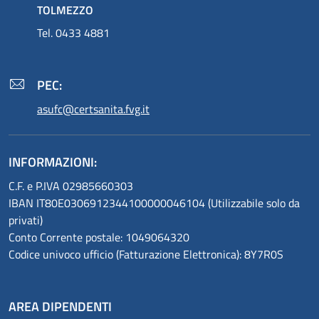
TOLMEZZO
Tel. 0433 4881
PEC:
asufc@certsanita.fvg.it
INFORMAZIONI:
C.F. e P.IVA 02985660303
IBAN IT80E0306912344100000046104 (Utilizzabile solo da
privati)
Conto Corrente postale: 1049064320
Codice univoco ufficio (Fatturazione Elettronica): 8Y7R0S
AREA DIPENDENTI