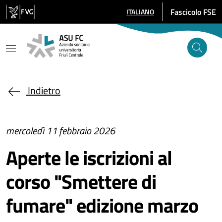
Salta al contenuto principale
Fascicolo FSE
ITALIANO
SELEZIONE LINGUA: LINGUA SE
Indietro
mercoledì 11 febbraio 2026
Aperte le iscrizioni al
corso "Smettere di
fumare" edizione marzo