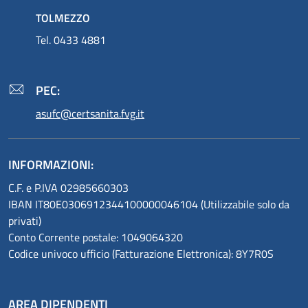
TOLMEZZO
Tel. 0433 4881
PEC:
asufc@certsanita.fvg.it
INFORMAZIONI:
C.F. e P.IVA 02985660303
IBAN IT80E0306912344100000046104 (Utilizzabile solo da
privati)
Conto Corrente postale: 1049064320
Codice univoco ufficio (Fatturazione Elettronica): 8Y7R0S
AREA DIPENDENTI