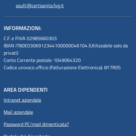
asufc@certsanita.fvg.it
INFORMAZIONI:
C.F. e P.IVA 02985660303
IBAN IT80E0306912344100000046104 (Utilizzabile solo da
privati)
Conto Corrente postale: 1049064320
Codice univoco ufficio (Fatturazione Elettronica): 8Y7R0S
AREA DIPENDENTI
Intranet aziendale
Mail aziendale
Password PC/mail dimenticata?