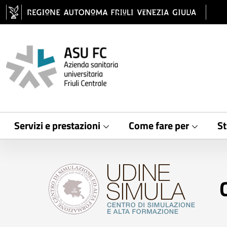
Salta al contenuto principale
Servizi e prestazioni
Come fare per
St