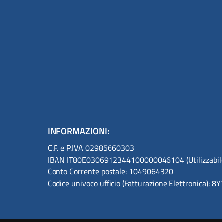
INFORMAZIONI:
C.F. e P.IVA 02985660303
IBAN IT80E0306912344100000046104 (Utilizzabile s
Conto Corrente postale: 1049064320
Codice univoco ufficio (Fatturazione Elettronica): 