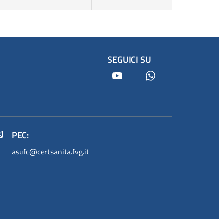
SEGUICI SU
Youtube
Whatsapp
PEC:
asufc@certsanita.fvg.it