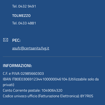
Tel. 0432 9491
TOLMEZZO
Tel. 0433 4881
PEC:
asufc@certsanita.fvg.it
INFORMAZIONI:
C.F. e P.IVA 02985660303
IBAN IT80E0306912344100000046104 (Utilizzabile solo da
privati)
Conto Corrente postale: 1049064320
Codice univoco ufficio (Fatturazione Elettronica): 8Y7R0S