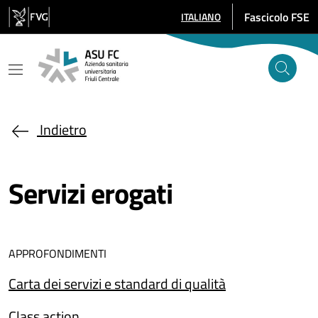
Salta al contenuto principale
Fascicolo FSE
ITALIANO
SELEZIONE LINGUA: LINGUA SE
Indietro
Servizi erogati
APPROFONDIMENTI
Carta dei servizi e standard di qualità
Class action