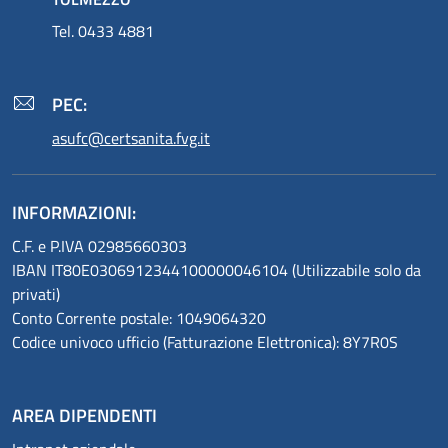
Tel. 0433 4881
PEC:
asufc@certsanita.fvg.it
INFORMAZIONI:
C.F. e P.IVA 02985660303
IBAN IT80E0306912344100000046104 (Utilizzabile solo da
privati)
Conto Corrente postale: 1049064320
Codice univoco ufficio (Fatturazione Elettronica): 8Y7R0S
AREA DIPENDENTI