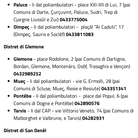
Paluce
- li dal poliambulatori - place XXI-XII di Lui, 7 (pai
Comuns di Darte, Çurçuvint, Paluce, Sudri, Trep di
Cjargne Liussûl e Zui)
0433775004
Dimpeç
- li dal poliambulatori - plaçâl “Ai Caduti”, 17
(Dimpeç, Sauris e Soclêf)
0433811083
Distret di Glemone
Glemone
- place Rodolone, 2 (pai Comuns di Dartigne,
Bordan, Glemone, Montenârs, Osôf, Trasaghis e Vençon)
0432989252
Mueç
- li dal poliambulatori - vie G. Ermolli, 28 (pai
Comuns di Scluse, Mueç, Resie e Resiute)
043351341
Pontêbe
- li dal poliambulatori - place dal Popul, 6 (pai
Comuns di Dogne e Pontêbe)
042890576
Tarvis
- li dal CAP - vie Vittorio Veneto, 74 (pai Comuns di
Malborghet e Valbrune, e Tarvis)
04282931
Distret di San Denêl