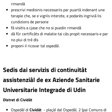
rimandâ
prescrivi medisinis necessariis par puartâ indenant une
terapie che, se e vignìs interote, e podarès ingriviâ lis
cundizions de persone
fâ visitis a cjase che no si puedin rimandâ
dâ fûr certificâts di malatie tai câs propit necessaris e par
no plui di trê dîs
proponi il ricovar tal ospedâl.
Sedis dai servizis di continuitât
assistenziâl de ex Aziende Sanitarie
Universitarie Integrade di Udin
Distret di Cividât
Ospedâl di
Cividât
- plaçâl dal Ospedâl, 2 (pai Comuns di