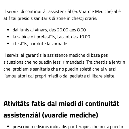
Il servizi di continuitât assistenziâl (ex Vuardie Mediche) al è
atîf tai presidis sanitaris di zone in chescj oraris:
dal lunis al vinars, des 20.00 aes 8.00
la sabide e i prefestîfs, tacant des 10.00
i festîfs, par dute la zornade
Il servizi al garantìs la assistence mediche di base pes
situazions che no puedin jessi rimandadis. Tra chestis a jentrin
chei problemis sanitaris che no puedin spietâ che al vierzi
l’ambulatori dal propri miedi o dal pediatre di libare sielte.
Ativitâts fatis dal miedi di continuitât
assistenziâl (vuardie mediche)
prescrivi medisinis indicadis par terapiis che no si puedin