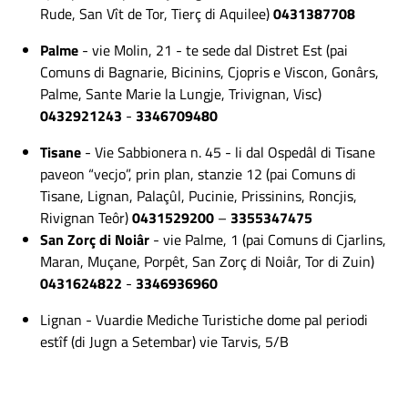
Rude, San Vît de Tor, Tierç di Aquilee)
0431387708
Palme
- vie Molin, 21 - te sede dal Distret Est (pai
Comuns di Bagnarie, Bicinins, Cjopris e Viscon, Gonârs,
Palme, Sante Marie la Lungje, Trivignan, Visc)
0432921243
-
3346709480
Tisane
- Vie Sabbionera n. 45 - li dal Ospedâl di Tisane
paveon “vecjo”, prin plan, stanzie 12 (pai Comuns di
Tisane, Lignan, Palaçûl, Pucinie, Prissinins, Roncjis,
Rivignan Teôr)
0431529200
–
3355347475
San Zorç di Noiâr
- vie Palme, 1 (pai Comuns di Cjarlins,
Maran, Muçane, Porpêt, San Zorç di Noiâr, Tor di Zuin)
0431624822
-
3346936960
Lignan - Vuardie Mediche Turistiche dome pal periodi
estîf (di Jugn a Setembar) vie Tarvis, 5/B