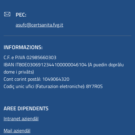
PEC:
asufc@certsanita.fvg.it
INFORMAZIONS:
C.F. e P.IVA 02985660303
IBAN IT80E0306912344100000046104 (A puedin doprâlu
dome i privâts)
Cont corint postâl: 1049064320
Codiç unic ufici (Faturazion eletroniche): 8Y7R0S
AREE DIPENDENTS
Intranet aziendâl
Mail aziendâl