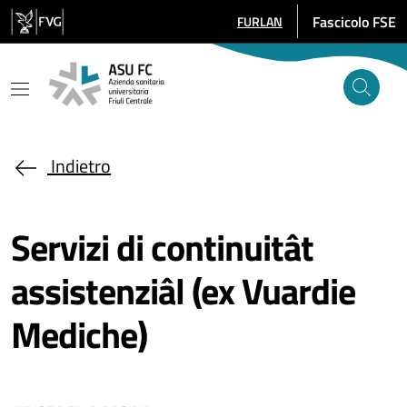
Salta al contenuto principale
Fascicolo FSE
FURLAN
SELEZIONE LINGUA: LINGUA S
Indietro
Servizi di continuitât
assistenziâl (ex Vuardie
Mediche)