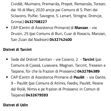
Cividât, Muimans, Premariâs, Prepot, Remanzâs, Torean;
dai 16 di Març 2020 ancje pai Comuns di S. Pieri dai
Sclavons, Pulfar, Savogne, S. Lenart, Stregne, Drencje,
Grimac)
0432708227
CAP (Centri di Assistence Primarie) di
Manzan
- vie
Drusin, 25 (pai Comuns di Buri, Cuar di Rosacis, Manzan,
San Zuan dal Nadison)
0432742400
Distret di Tarcint
Sede dal Distret Sanitari - vie Coianiz, 2 -
Tarcint
(pai
Comuns di Cjassà, Lusevare, Magnan, Tarcint, Tresesin e
Taipane, fûr che la frazion di Prossenic)
0432784389
CAP (Centri di Assistence Primarie di
Paulêt
- vie Dante,
9 - Paulêt (pai Comuns di Atimis, Faedis, Paulêt, Reane
dal Roiâl, Nimis e pe frazion di Prossenic in Comun di
Taipane)
0432679593
Distret di Udin