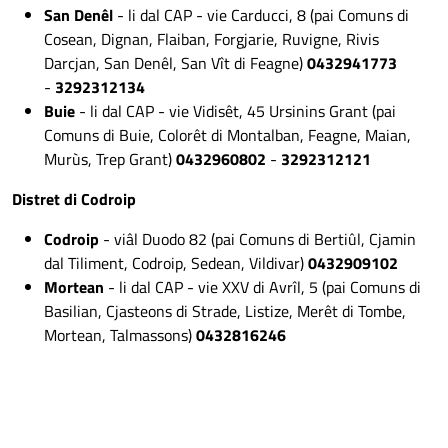
San Denêl
- li dal CAP - vie Carducci, 8 (pai Comuns di
Cosean, Dignan, Flaiban, Forgjarie, Ruvigne, Rivis
Darcjan, San Denêl, San Vît di Feagne)
0432941773
-
3292312134
Buie
- li dal CAP - vie Vidisêt, 45 Ursinins Grant (pai
Comuns di Buie, Colorêt di Montalban, Feagne, Maian,
Murùs, Trep Grant)
0432960802
-
3292312121
Distret di Codroip
Codroip
- viâl Duodo 82 (pai Comuns di Bertiûl, Cjamin
dal Tiliment, Codroip, Sedean, Vildivar)
0432909102
Mortean
- li dal CAP - vie XXV di Avrîl, 5 (pai Comuns di
Basilian, Cjasteons di Strade, Listize, Merêt di Tombe,
Mortean, Talmassons)
0432816246