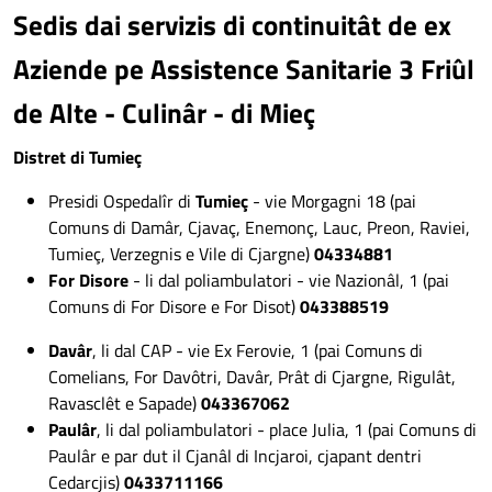
Sedis dai servizis di continuitât de ex
Aziende pe Assistence Sanitarie 3 Friûl
de Alte - Culinâr - di Mieç
Distret di Tumieç
Presidi Ospedalîr di
Tumieç
- vie Morgagni 18 (pai
Comuns di Damâr, Cjavaç, Enemonç, Lauc, Preon, Raviei,
Tumieç, Verzegnis e Vile di Cjargne)
04334881
For Disore
- li dal poliambulatori - vie Nazionâl, 1 (pai
Comuns di For Disore e For Disot)
043388519
Davâr
, li dal CAP - vie Ex Ferovie, 1 (pai Comuns di
Comelians, For Davôtri, Davâr, Prât di Cjargne, Rigulât,
Ravasclêt e Sapade)
043367062
Paulâr
, li dal poliambulatori - place Julia, 1 (pai Comuns di
Paulâr e par dut il Cjanâl di Incjaroi, cjapant dentri
Cedarcjis)
0433711166