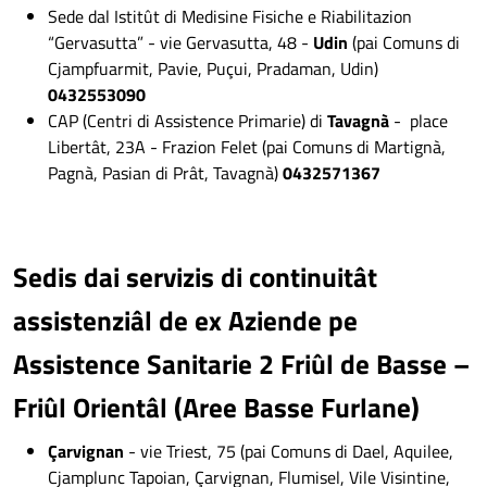
Sede dal Istitût di Medisine Fisiche e Riabilitazion
“Gervasutta” - vie Gervasutta, 48 -
Udin
(pai Comuns di
Cjampfuarmit, Pavie, Puçui, Pradaman, Udin)
0432553090
CAP (Centri di Assistence Primarie) di
Tavagnà
- place
Libertât, 23A - Frazion Felet (pai Comuns di Martignà,
Pagnà, Pasian di Prât, Tavagnà)
0432571367
Sedis dai servizis di continuitât
assistenziâl de ex Aziende pe
Assistence Sanitarie 2 Friûl de Basse –
Friûl Orientâl (Aree Basse Furlane)
Çarvignan
- vie Triest, 75 (pai Comuns di Dael, Aquilee,
Cjamplunc Tapoian, Çarvignan, Flumisel, Vile Visintine,