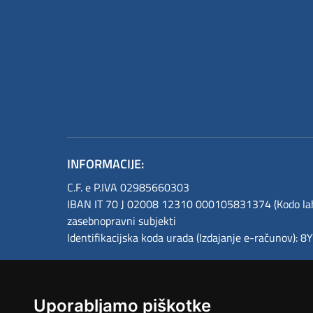
INFORMACIJE:
C.F. e P.IVA 02985660303
IBAN IT 70 J 02008 12310 000105831374 (Kodo lahk
zasebnopravni subjekti
Identifikacijska koda urada (Izdajanje e-računov): 
Uporabljamo piškotke