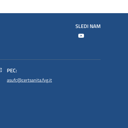
SLEDI NAM
Youtube
PEC:
asufc@certsanita.fvg.it