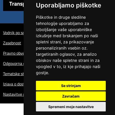
Transparentna uprava
Uporabljamo piškotke
Piškotke in druge sledilne
tehnologije uporabljamo za
Sezione Link Utili
izboljšanje vaše uporabniške
Vodnik po spletni strani
izkušnje med brskanjem po naši
spletni strani, za prikazovanje
Zasebnost
personaliziranih vsebin oz.
Pravno obvestilo
targetiranih oglasov, za analizo
obiskov naše spletne strani in za
Odgovorna oseba za spletno stran
vpogled v to, iz kje prihajajo naši
gostje.
Tematske strani
Izjava o dostopnosti
Se strinjam
Nastavitve piškotkov
Zavračam
Spremeni moje nastavitve