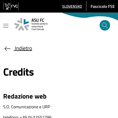
Salta al contenuto principale
Fascicolo FSE
SLOVENSKO
SELEZIONE LINGUA: LINGUA SELE
Indietro
Credits
Redazione web
S.O. Comunicazione e URP
telefono: +39 0432552796