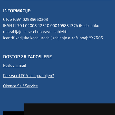
INFORMACIJE:
C.F. e P.IVA 02985660303
IBAN IT 70 J 02008 12310 000105831374 (Kodo lahko
uporabljajo le zasebnopravni subjekti
Identifikacijska koda urada (Izdajanje e-računov): 8Y7R0S
DOSTOP ZA ZAPOSLENE
Poslovni mail
Password PC/mail pozabljen?
Okence Self Service