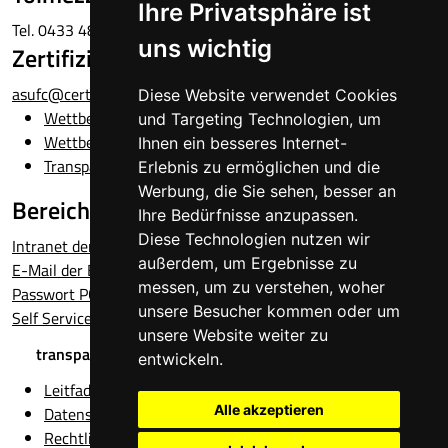
Ihre Privatsphäre ist
Tel. 0433 4881
uns wichtig
Zertifizierte E-Mail-Adresse:
asufc@certsanita.fvg.it
Diese Website verwendet Cookies
Wettbewerbsausschreibungen
und Targeting Technologien, um
Wettbewerbe und Bekanntmachungen
Ihnen ein besseres Internet-
Transparente Administration
Erlebnis zu ermöglichen und die
Werbung, die Sie sehen, besser an
Bereich angestellte
Ihre Bedürfnisse anzupassen.
Diese Technologien nutzen wir
Intranet der Einrichtung
außerdem, um Ergebnisse zu
E-Mail der Einrichtung
messen, um zu verstehen, woher
Passwort PC/E-Mail vergessen?
unsere Besucher kommen oder um
Self Service-Schalter
unsere Website weiter zu
transparente administration
entwickeln.
Leitfaden für die Internetseite
Alle akzeptieren
Datenschutz
Rechtliche Hinweise