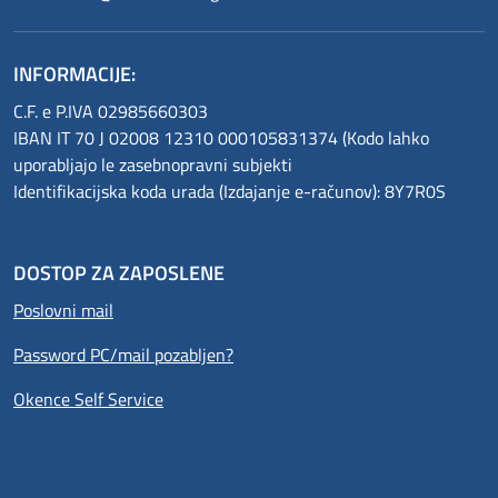
INFORMACIJE:
C.F. e P.IVA 02985660303
IBAN IT 70 J 02008 12310 000105831374 (Kodo lahko
uporabljajo le zasebnopravni subjekti
Identifikacijska koda urada (Izdajanje e-računov): 8Y7R0S
DOSTOP ZA ZAPOSLENE
Poslovni mail
Password PC/mail pozabljen?
Okence Self Service