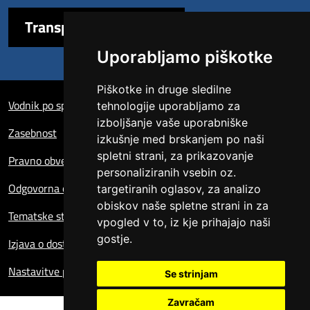
Transparentna uprava
Uporabljamo piškotke
Sezione Link Utili
Piškotke in druge sledilne
Vodnik po spletni strani
tehnologije uporabljamo za
izboljšanje vaše uporabniške
Zasebnost
izkušnje med brskanjem po naši
spletni strani, za prikazovanje
Pravno obvestilo
personaliziranih vsebin oz.
Odgovorna oseba za spletno stran
targetiranih oglasov, za analizo
obiskov naše spletne strani in za
Tematske strani
vpogled v to, iz kje prihajajo naši
gostje.
Izjava o dostopnosti
Nastavitve piškotkov
Se strinjam
Zavračam