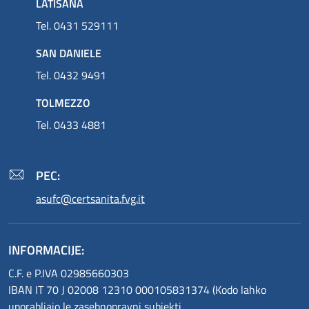
LATISANA
Tel. 0431 529111
SAN DANIELE
Tel. 0432 9491
TOLMEZZO
Tel. 0433 4881
PEC:
asufc@certsanita.fvg.it
INFORMACIJE:
C.F. e P.IVA 02985660303
IBAN IT 70 J 02008 12310 000105831374 (Kodo lahko
uporabljajo le zasebnopravni subjekti