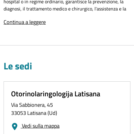
hospital o in regime ordinario, garantisce la prevenzione, la
diagnosi, il trattamento medico e chirurgico, l'assistenza e la
riabilitazione di molteplici affezioni specialistiche del distretto
Continua a leggere
testa-collo.
Le sedi
Otorinolaringologija Latisana
Via Sabbionera, 45
33053 Latisana (Ud)
Vedi sulla mappa