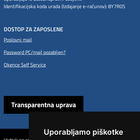
Identifikacijska koda urada (Izdajanje e-računov): 8Y7R0S
DOSTOP ZA ZAPOSLENE
Poslovni mail
Password PC/mail pozabljen?
Okence Self Service
Transparentna uprava
Uporabljamo piškotke
Sezione Link Utili