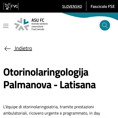
Salta al contenuto principale
Fascicolo FSE
SLOVENSKO
SELEZIONE LINGUA: LINGUA SELE
Indietro
Otorinolaringologija
Palmanova - Latisana
L’équipe di otorinolaringoiatria, tramite prestazioni
ambulatoriali, ricovero urgente e programmato, in day