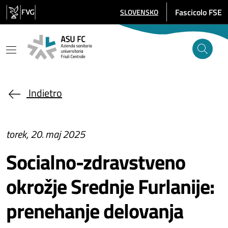
Salta al contenuto principale
Fascicolo FSE
SLOVENSKO
SELEZIONE LINGUA: LINGUA SELE
Indietro
torek, 20. maj 2025
Socialno-zdravstveno
okrožje Srednje Furlanije:
prenehanje delovanja