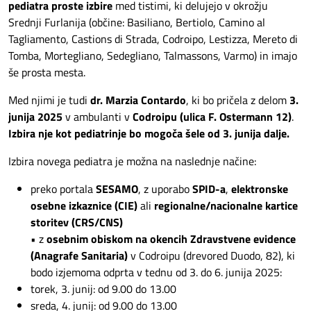
pediatra proste izbire
med tistimi, ki delujejo v okrožju
Srednji Furlanija (občine: Basiliano, Bertiolo, Camino al
Tagliamento, Castions di Strada, Codroipo, Lestizza, Mereto di
Tomba, Mortegliano, Sedegliano, Talmassons, Varmo) in imajo
še prosta mesta.
Med njimi je tudi
dr. Marzia Contardo
, ki bo pričela z delom
3.
junija 2025
v ambulanti v
Codroipu (ulica F. Ostermann 12)
.
Izbira nje kot pediatrinje bo mogoča šele od 3. junija dalje.
Izbira novega pediatra je možna na naslednje načine:
preko portala
SESAMO
, z uporabo
SPID-a
,
elektronske
osebne izkaznice (CIE)
ali
regionalne/nacionalne kartice
storitev (CRS/CNS)
• z
osebnim obiskom na okencih Zdravstvene evidence
(Anagrafe Sanitaria)
v Codroipu (drevored Duodo, 82), ki
bodo izjemoma odprta v tednu od 3. do 6. junija 2025:
torek, 3. junij: od 9.00 do 13.00
sreda, 4. junij: od 9.00 do 13.00