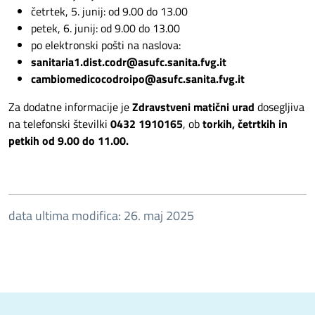
četrtek, 5. junij: od 9.00 do 13.00
petek, 6. junij: od 9.00 do 13.00
po elektronski pošti na naslova:
sanitaria1.dist.codr@asufc.sanita.fvg.it
cambiomedicocodroipo@asufc.sanita.fvg.it
Za dodatne informacije je
Zdravstveni matični urad
dosegljiva
na telefonski številki
0432 1910165
, ob
torkih, četrtkih in
petkih od 9.00 do 11.00.
data ultima modifica: 26. maj 2025