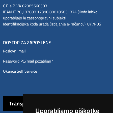
C.F. e P.IVA 02985660303
IBAN IT 70 J 02008 12310 000105831374 (Kodo lahko
uporabljajo le zasebnopravni subjekti
Identifikacijska koda urada (Izdajanje e-računov): 8Y7R0S
DOSTOP ZA ZAPOSLENE
Poslovni mail
Password PC/mail pozabljen?
Okence Self Service
Transparentna uprava
Uporabljamo piškotke