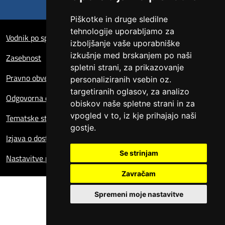
Piškotke in druge sledilne
Sezione Link Utili
tehnologije uporabljamo za
Vodnik po spletni strani
izboljšanje vaše uporabniške
izkušnje med brskanjem po naši
Zasebnost
spletni strani, za prikazovanje
Pravno obvestilo
personaliziranih vsebin oz.
targetiranih oglasov, za analizo
Odgovorna oseba za spletno stran
obiskov naše spletne strani in za
vpogled v to, iz kje prihajajo naši
Tematske strani
gostje.
Izjava o dostopnosti
Se strinjam
Nastavitve piškotkov
Zavračam
Spremeni moje nastavitve