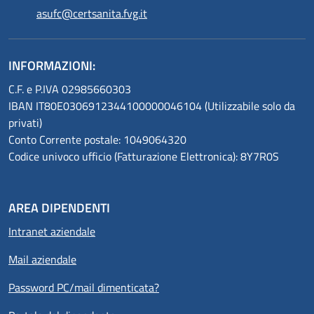
asufc@certsanita.fvg.it
INFORMAZIONI:
C.F. e P.IVA 02985660303
IBAN IT80E0306912344100000046104 (Utilizzabile solo da
privati)
Conto Corrente postale: 1049064320
Codice univoco ufficio (Fatturazione Elettronica): 8Y7R0S
AREA DIPENDENTI
Intranet aziendale
Mail aziendale
Password PC/mail dimenticata?