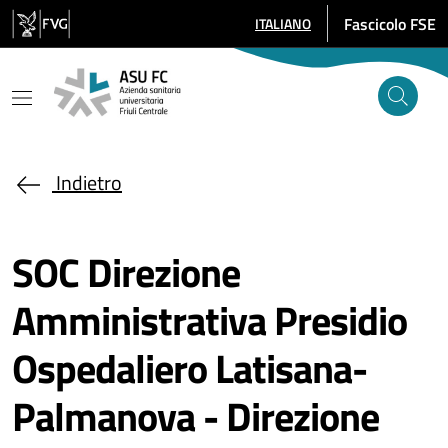
Salta al contenuto principale
Fascicolo FSE
ITALIANO
SELEZIONE LINGUA: LINGUA SE
Indietro
SOC Direzione
Amministrativa Presidio
Ospedaliero Latisana-
Palmanova - Direzione