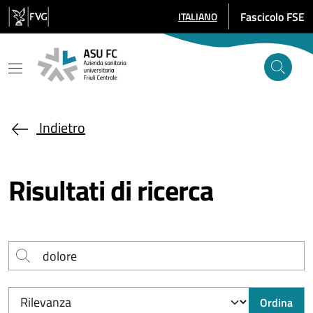
Salta al contenuto principale
Fascicolo FSE
ITALIANO
SELEZIONE LINGUA: LINGUA SE
Indietro
Risultati di ricerca
Cerca
Ordina per
Ordina